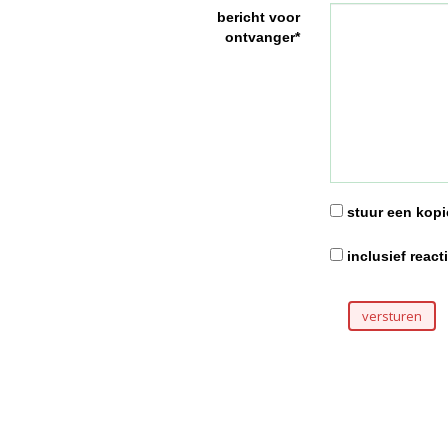
bericht voor
ontvanger*
stuur een kopie
inclusief react
versturen