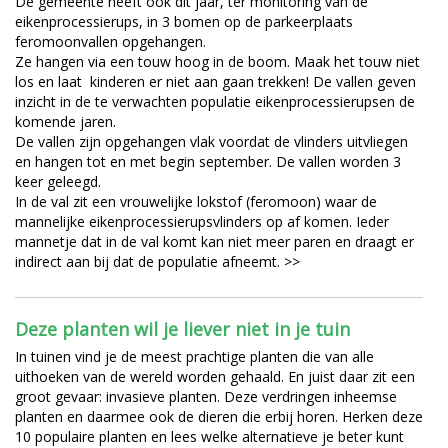
De gemeente heeft ook dit jaar, ter monitoring van de
eikenprocessierups, in 3 bomen op de parkeerplaats
feromoonvallen opgehangen.
Ze hangen via een touw hoog in de boom. Maak het touw niet
los en laat kinderen er niet aan gaan trekken! De vallen geven
inzicht in de te verwachten populatie eikenprocessierupsen de
komende jaren.
De vallen zijn opgehangen vlak voordat de vlinders uitvliegen
en hangen tot en met begin september. De vallen worden 3
keer geleegd.
In de val zit een vrouwelijke lokstof (feromoon) waar de
mannelijke eikenprocessierupsvlinders op af komen. Ieder
mannetje dat in de val komt kan niet meer paren en draagt er
indirect aan bij dat de populatie afneemt. >>
Deze planten wil je liever niet in je tuin
In tuinen vind je de meest prachtige planten die van alle
uithoeken van de wereld worden gehaald. En juist daar zit een
groot gevaar: invasieve planten. Deze verdringen inheemse
planten en daarmee ook de dieren die erbij horen. Herken deze
10 populaire planten en lees welke alternatieve je beter kunt