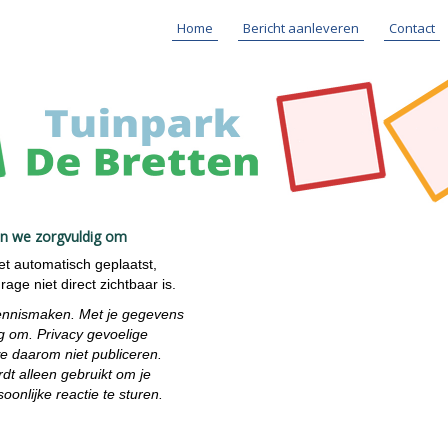
Home
Bericht aanleveren
Contact
an we zorgvuldig om
iet automatisch geplaatst,
age niet direct zichtbaar is.
ennismaken. Met je gegevens
g om. Privacy gevoelige
we daarom niet publiceren.
dt alleen gebruikt om je
oonlijke reactie te sturen.