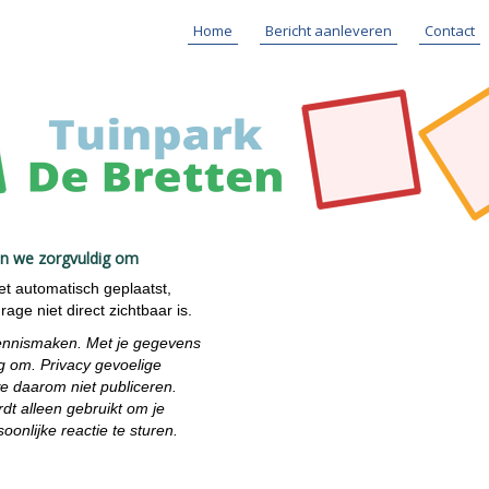
Home
Bericht aanleveren
Contact
an we zorgvuldig om
iet automatisch geplaatst,
age niet direct zichtbaar is.
ennismaken. Met je gegevens
g om. Privacy gevoelige
we daarom niet publiceren.
dt alleen gebruikt om je
oonlijke reactie te sturen.