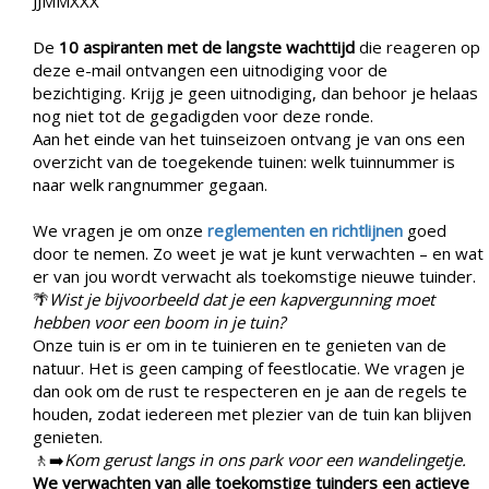
JJMMXXX
De
10 aspiranten met de langste wachttijd
die reageren op
deze e-mail ontvangen een uitnodiging voor de
bezichtiging. Krijg je geen uitnodiging, dan behoor je helaas
nog niet tot de gegadigden voor deze ronde.
Aan het einde van het tuinseizoen ontvang je van ons een
overzicht van de toegekende tuinen: welk tuinnummer is
naar welk rangnummer gegaan.
We vragen je om onze
reglementen en richtlijnen
goed
door te nemen. Zo weet je wat je kunt verwachten – en wat
er van jou wordt verwacht als toekomstige nieuwe tuinder.
🌴
Wist je bijvoorbeeld dat je een kapvergunning moet
hebben voor een boom in je tuin?
Onze tuin is er om in te tuinieren en te genieten van de
natuur. Het is geen camping of feestlocatie. We vragen je
dan ook om de rust te respecteren en je aan de regels te
houden, zodat iedereen met plezier van de tuin kan blijven
genieten.
🚶‍➡️
Kom gerust langs in ons park voor een wandelingetje.
We verwachten van alle toekomstige tuinders een actieve