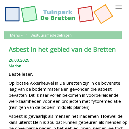
Toggl
navig
Menu
Bestuursmededelingen
Asbest in het gebied van de Bretten
26.08.2025
Marion
Beste lezer,
Op locatie Akkerheuvel in De Bretten zijn in de bovenste
laag van de bodem materialen gevonden die asbest
bevatten. Dit is naar voren bekomen in voorbereidende
werkzaamheden voor een projecten met fytoremediatie
(reinigen van de bodem middels planten).
Asbest is gevaarlijk als mensen het inademen. Hoewel de
kans uiterst klein is zou dat kunnen gebeuren als mensen op
de onverharde paden in het gebied lopen, nemen we toch