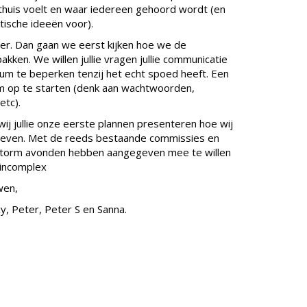
 thuis voelt en waar iedereen gehoord wordt (en
tische ideeën voor).
r. Dan gaan we eerst kijken hoe we de
ken. We willen jullie vragen jullie communicatie
um te beperken tenzij het echt spoed heeft. Een
om op te starten (denk aan wachtwoorden,
etc).
ij jullie onze eerste plannen presenteren hoe wij
geven. Met de reeds bestaande commissies en
ainstorm avonden hebben aangegeven mee te willen
uincomplex
wen,
y, Peter, Peter S en Sanna.